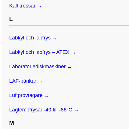
Käftkrossar →
L
Labkyl och labfrys →
Labkyl och labfrys – ATEX →
Laboratoriediskmaskiner →
LAF-bänkar →
Luftprovtagare →
Lågtempfrysar -40 till -86°C →
M