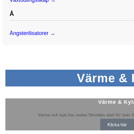
Växtodlingsskåp →
Å
Ångsterilisatorer →
Värme & 
Värme & Kyl
Värme och kyla har sedan Ninolabs start för över 5
Klicka här