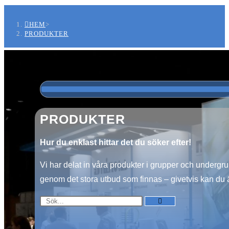
PRODUKTER
HEM
>
PRODUKTER
PRODUKTER
Hur du enklast hittar det du söker efter!
Vi har delat in våra produkter i grupper och undergrup
genom det stora utbud som finnas – givetvis kan du äv