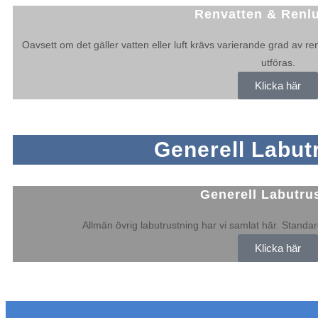
Renvatten & Renlu
Oavsett om det gäller vatten eller luft krävs varierande grad av re
utföras.
Klicka här
Generell Labut
Generell Labutru
Allmän övrig labutrustning har vi samlat här. Standar
Klicka här