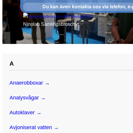
Du kan även kontakta oss via telefon, e-p
Ninolab Samlingsbroschyr
A
Anaerobboxar →
Analysvågar →
Autoklaver →
Avjoniserat vatten →