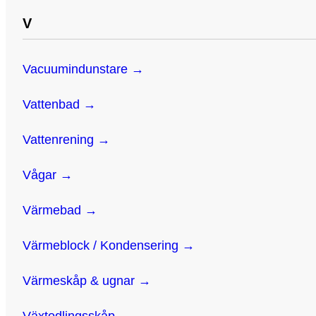
V
Vacuumindunstare →
Vattenbad →
Vattenrening →
Vågar →
Värmebad →
Värmeblock / Kondensering →
Värmeskåp & ugnar →