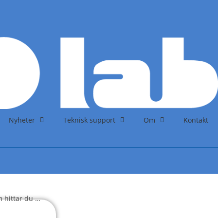
Nyheter
Teknisk support
Om
Kontakt
m hittar du …