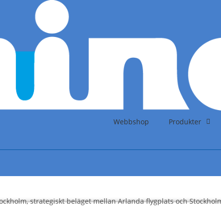
Webbshop
Produkter
ckholm, strategiskt beläget mellan Arlanda flygplats och Stockhol