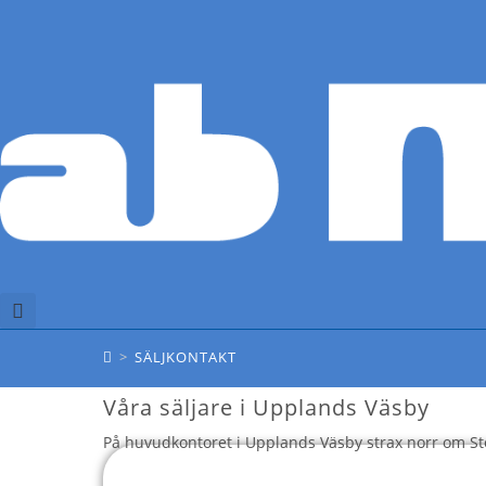
Hoppa
till
innehållet
SÄLJKONTAKT
>
SÄLJKONTAKT
Våra säljare i Upplands Väsby
På huvudkontoret i Upplands Väsby strax norr om Sto